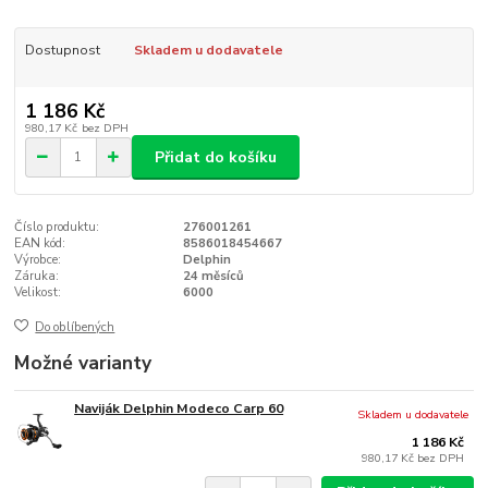
Dostupnost
Skladem u dodavatele
1 186 Kč
980,17 Kč
bez DPH
Přidat do košíku
Číslo produktu:
276001261
EAN kód:
8586018454667
Výrobce:
Delphin
Záruka:
24 měsíců
Velikost:
6000
Do oblíbených
Možné varianty
Naviják Delphin Modeco Carp 60
Skladem u dodavatele
1 186 Kč
980,17 Kč
bez DPH