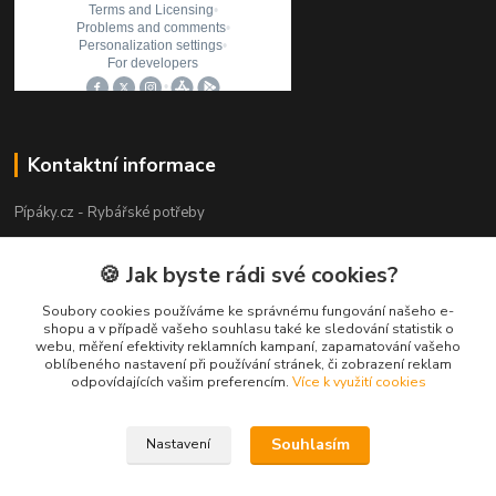
Kontaktní informace
Pípáky.cz - Rybářské potřeby
Zákaznická podpora
🍪 Jak byste rádi své cookies?
+420 777 789 055
(Po-Pá 9:00-18:00)
Soubory cookies používáme ke správnému fungování našeho e-
shopu a v případě vašeho souhlasu také ke sledování statistik o
webu, měření efektivity reklamních kampaní, zapamatování vašeho
info@pipaky.cz
oblíbeného nastavení při používání stránek, či zobrazení reklam
odpovídajících vašim preferencím.
Více k využití cookies
Souhlasím
Nastavení