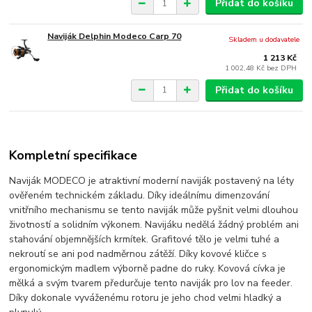
Přidat do košíku
Naviják Delphin Modeco Carp 70
Skladem u dodavatele
1 213 Kč
1 002,48 Kč
bez DPH
Přidat do košíku
Kompletní specifikace
Naviják MODECO je atraktivní moderní naviják postavený na léty
ověřeném technickém základu. Díky ideálnímu dimenzování
vnitřního mechanismu se tento naviják může pyšnit velmi dlouhou
životností a solidním výkonem. Navijáku nedělá žádný problém ani
stahování objemnějších krmítek. Grafitové tělo je velmi tuhé a
nekroutí se ani pod nadměrnou zátěží. Díky kovové kličce s
ergonomickým madlem výborně padne do ruky. Kovová cívka je
mělká a svým tvarem předurčuje tento naviják pro lov na feeder.
Díky dokonale vyváženému rotoru je jeho chod velmi hladký a