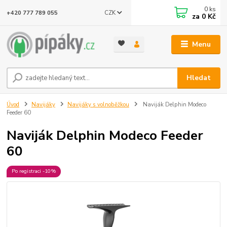
0
ks
CZK
+420 777 789 055
za
0 Kč
Menu
Hledat
Úvod
Navijáky
Navijáky s volnoběžkou
Naviják Delphin Modeco
Feeder 60
Naviják Delphin Modeco Feeder
60
Po registraci -10%