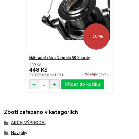
- 10 %
Náhradní cívka Delphin 55 Y body
499 Kč
448 Kč
Na objednávku
370,25 Kč
bez DPH
Přidat do košíku
Zboží zařazeno v kategoriích
AKCE, VÝPRODEJ
Navijáky