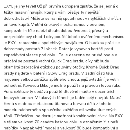
EXYL je jiný level! Už při prvním uchopení zjistíte, že se jedná o
těžký, masivní naviják, který s vámi přežije ty největší
dobrodružství. Můžete se na něj spolehnout v nejtěžších chvílích
při lovu kaprů. Vnitřní šnekový mechanismus v pevném,
kompozitním těle nabízí dlouhodobou životnost, přesný a
bezproblémový chod. I díky použití tohoto ověřeného mechanismu
je EXYL robustním a spolehlivým navijákem. O hladkou práci se
dohromady postará 7 ložisek. Rotor je vybaven kartáči proti
zapadávání vlasce pod cívku. Ta je osazena na hrubé ose a o
brždění se postará vrchní Quick Drag brzda, díky níž bude
okamžité zabrzdění otázkou poloviny otočky. Kromě Quick Drag
brzdy najdete v balení i Slow Drag brzdu. V zadní části těla
najdeme velkou zarážku zpětného chodu, jejíž ovládání je velmi
pohodlné. Kovovou kliku je možné použít na pravou i levou ruku.
Punc exkluzivity dodává použité dřevěné madlo v decentních
tmavých tónech. V takových tónech je laděn celý naviják. Matná
černá s matnou metalickou titanovou barvou dělá z tohoto
modelu nádherného společníka každého milovníka tlumených
tónů. Třešničkou na dortu je možnost kombinování cívek. Na EXYL
s tělem velikosti 70 osadíte každou cívku s označením Y z naší
nabídky. Naopak větší model s velikostí 80 bude kompatibilní s