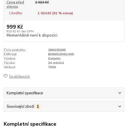
Cena před
2 023 Kč
slevou
Ušetříte
1 024 Kč (
51
% sleva)
999 Kč
825,62 Kč
bez DPH
Momentálně není k dispozici
Číslo produktu:
286035065
EAN kód:
8586018461405
Výrobce:
Delphin
Záruka:
24 měsíců
Velikost:
7000
Do oblíbených
Kompletní specifikace
Související zboží
1
Kompletní specifikace