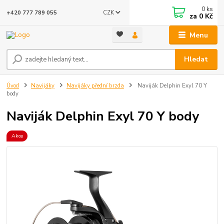
0
ks
CZK
+420 777 789 055
za
0 Kč
Menu
Hledat
Úvod
Navijáky
Navijáky přední brzda
Naviják Delphin Exyl 70 Y
body
Naviják Delphin Exyl 70 Y body
Akce