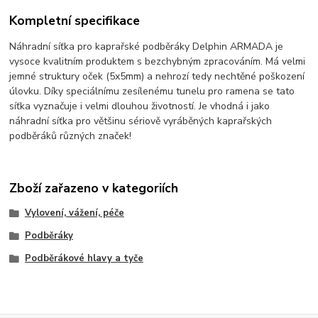
Kompletní specifikace
Náhradní síťka pro kaprařské podběráky Delphin ARMADA je
vysoce kvalitním produktem s bezchybným zpracováním. Má velmi
jemné struktury oček (5x5mm) a nehrozí tedy nechtěné poškození
úlovku. Díky speciálnímu zesílenému tunelu pro ramena se tato
síťka vyznačuje i velmi dlouhou životností. Je vhodná i jako
náhradní síťka pro většinu sériově vyráběných kaprařských
podběráků různých značek!
Zboží zařazeno v kategoriích
Vylovení, vážení, péče
Podběráky
Podběrákové hlavy a tyče