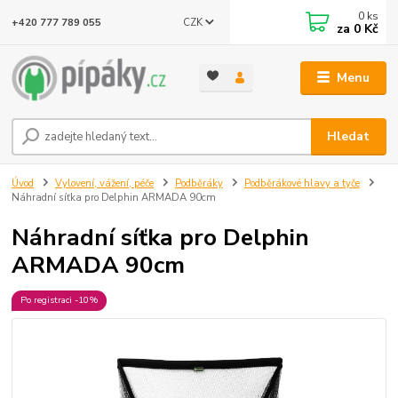
0
ks
CZK
+420 777 789 055
za
0 Kč
Menu
Hledat
Úvod
Vylovení, vážení, péče
Podběráky
Podběrákové hlavy a tyče
Náhradní síťka pro Delphin ARMADA 90cm
Náhradní síťka pro Delphin
ARMADA 90cm
Po registraci -10%