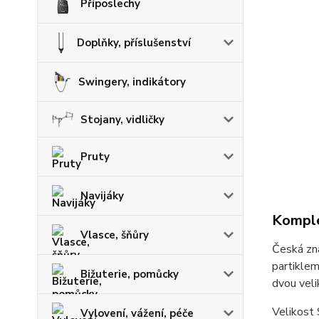
Příposlechy
Doplňky, příslušenství
Swingery, indikátory
Stojany, vidličky
Pruty
Navijáky
Komple
Vlasce, šňůry
Česká zna
partiklem
Bižuterie, pomůcky
dvou veli
Velikost
Vylovení, vážení, péče