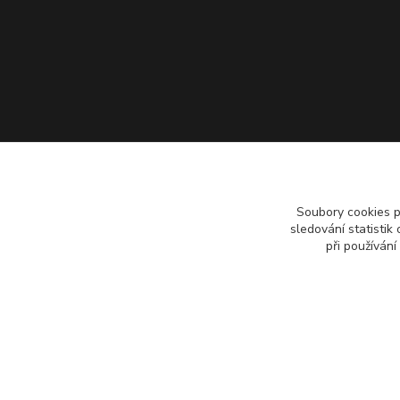
Soubory cookies 
sledování statisti
při používání
Copyright 2018 - 2026 © Pípáky.cz