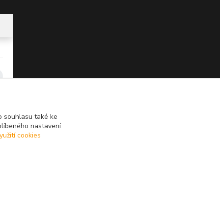
 souhlasu také ke
blíbeného nastavení
yužití cookies
Vytvořeno na
Eshop-rychle.cz