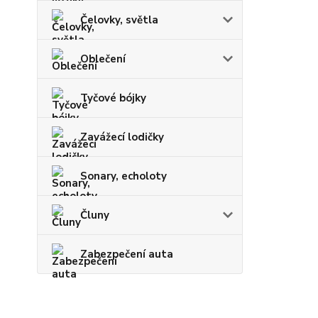
Čelovky, světla
Oblečení
Tyčové bójky
Zavážecí lodičky
Sonary, echoloty
Čluny
Zabezpečení auta