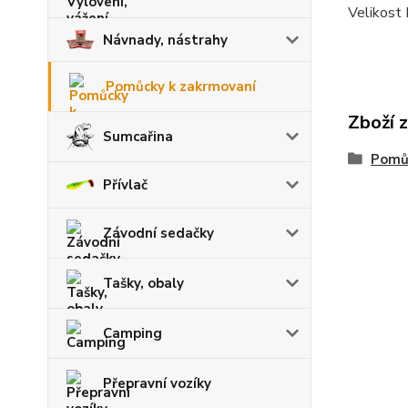
Velikost
Návnady, nástrahy
Pomůcky k zakrmovaní
Zboží 
Sumcařina
Pomů
Přívlač
Závodní sedačky
Tašky, obaly
Camping
Přepravní vozíky