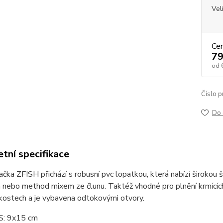
Vel
Ce
79
od
Číslo p
Do 
tní specifikace
čka ZFISH přichází s robusní pvc lopatkou, která nabízí širokou šká
 nebo method mixem ze člunu. Taktéž vhodné pro plnění krmících
kostech a je vybavena odtokovými otvory.
 S: 9x15 cm