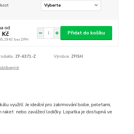
ikost
na od
Přidat do košíku
 Kč
65,29 Kč
bez DPH
roduktu:
ZF-6371-Z
Výrobce:
ZFISH
oblíbených
lu využití. Je ideální pro zakrmování boilie, peletami,
 raket nebo zavážecí lodičky. Lopatka je dostupná ve