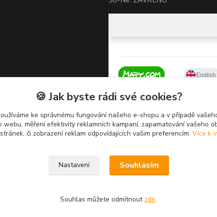
🍪 Jak byste rádi své cookies?
používáme ke správnému fungování našeho e-shopu a v případě vašeho
k o webu, měření efektivity reklamních kampaní, zapamatování vašeho o
 stránek, či zobrazení reklam odpovídajících vašim preferencím.
Více k v
Souhlasím
Nastavení
Souhlas můžete odmítnout
zde
.