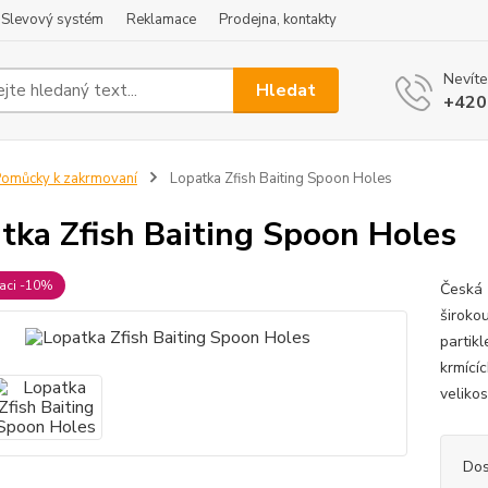
Slevový systém
Reklamace
Prodejna, kontakty
Nevíte
Hledat
+420
omůcky k zakrmovaní
Lopatka Zfish Baiting Spoon Holes
tka Zfish Baiting Spoon Holes
raci -10%
Česká 
širokou
partik
krmící
veliko
Dos