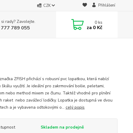
Přihlášení
CZK
 si rady? Zavolejte.
0
ks
za
0 Kč
 777 789 055
značka ZFISH přichází s robusní pvc lopatkou, která nabízí
 škálu využití. Je ideální pro zakrmování boilie, peletami,
lem nebo method mixem ze člunu. Taktéž vhodné pro plnění
ch raket nebo zavážecí lodičky. Lopatka je dostupná ve dvou
stech a je vybavena odtokovými o...
celý popis
tupnost
Skladem na prodejně