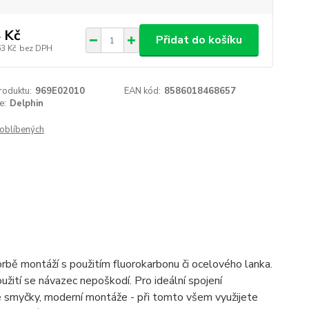
 Kč
Přidat do košíku
63 Kč
bez DPH
roduktu:
969E02010
EAN kód:
8586018468657
e:
Delphin
oblíbených
orbě montáží s použitím fluorokarbonu či ocelového lanka.
žití se návazec nepoškodí. Pro ideální spojení
 smyčky, moderní montáže - při tomto všem využijete