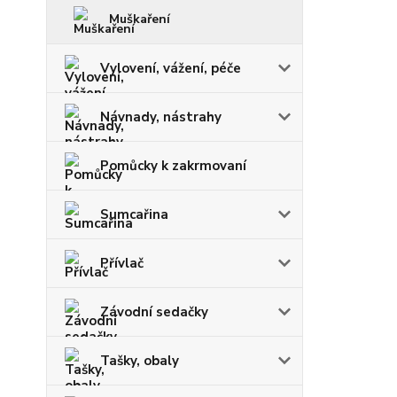
Muškaření
Vylovení, vážení, péče
Návnady, nástrahy
Pomůcky k zakrmovaní
Sumcařina
Přívlač
Závodní sedačky
Tašky, obaly