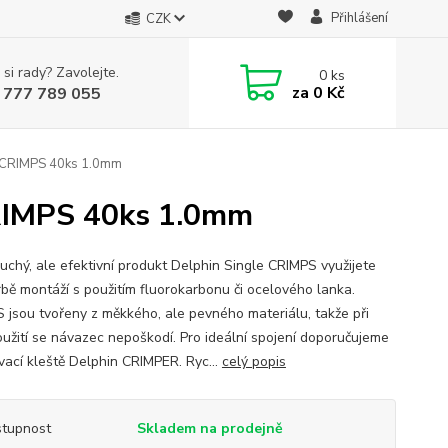
Přihlášení
CZK
 si rady? Zavolejte.
0
ks
za
0 Kč
 777 789 055
e CRIMPS 40ks 1.0mm
CRIMPS 40ks 1.0mm
uchý, ale efektivní produkt Delphin Single CRIMPS využijete
orbě montáží s použitím fluorokarbonu či ocelového lanka.
 jsou tvořeny z měkkého, ale pevného materiálu, takže při
oužití se návazec nepoškodí. Pro ideální spojení doporučujeme
vací kleště Delphin CRIMPER. Ryc...
celý popis
tupnost
Skladem na prodejně