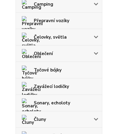
Camping
Přepravní vozíky
Čelovky, světla
Oblečení
Tyčové bójky
Zavážecí lodičky
Sonary, echoloty
Čluny