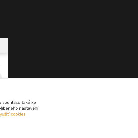
 souhlasu také ke
blíbeného nastavení
yužití cookies