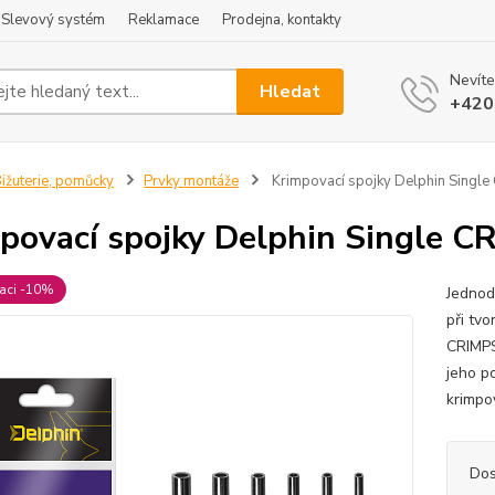
Slevový systém
Reklamace
Prodejna, kontakty
Nevíte
Hledat
+420
ižuterie, pomůcky
Prvky montáže
Krimpovací spojky Delphin Singl
povací spojky Delphin Single 
raci -10%
Jednod
při tv
CRIMPS
jeho p
krimpo
Dos