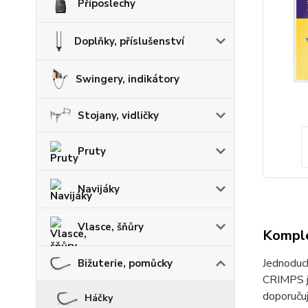
Příposlechy
Doplňky, příslušenství
Swingery, indikátory
Stojany, vidličky
Pruty
Navijáky
Vlasce, šňůry
Komple
Jednoduch
Bižuterie, pomůcky
CRIMPS js
doporuču
Háčky