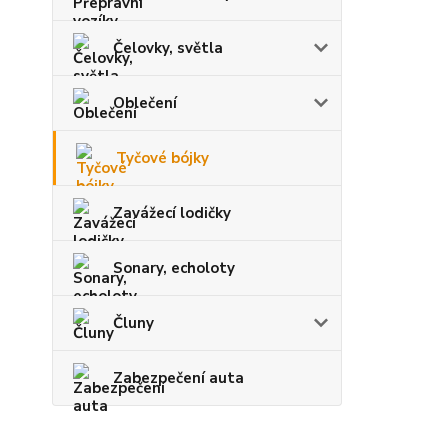
Čelovky, světla
Oblečení
Tyčové bójky
Zavážecí lodičky
Sonary, echoloty
Čluny
Zabezpečení auta