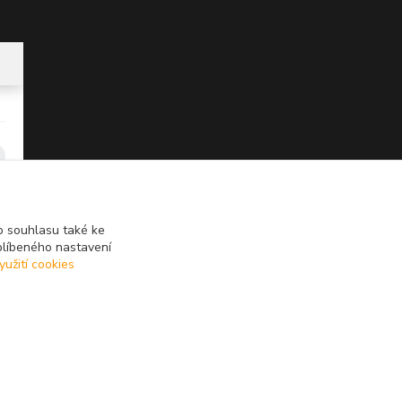
 souhlasu také ke
blíbeného nastavení
yužití cookies
Vytvořeno na
Eshop-rychle.cz