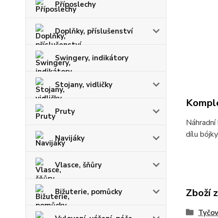
Příposlechy
Doplňky, příslušenství
Swingery, indikátory
Stojany, vidličky
Komple
Pruty
Náhradní
dílu bójky
Navijáky
Vlasce, šňůry
Zboží 
Bižuterie, pomůcky
Tyčov