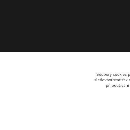
Soubory cookies 
sledování statisti
při používání
Copyright 2018 - 2026 © Pípáky.cz