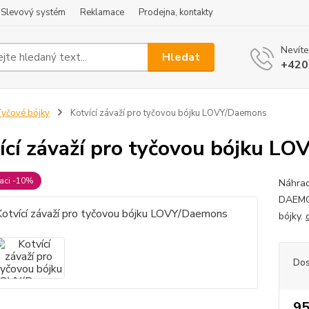
Slevový systém
Reklamace
Prodejna, kontakty
Nevíte
Hledat
+420
yčové bójky
Kotvící závaží pro tyčovou bójku LOVY/Daemons
ící závaží pro tyčovou bójku L
raci -10%
Náhrad
DAEMON
bójky.
Dos
95