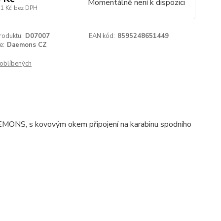
Momentálně není k dispozici
51 Kč
bez DPH
roduktu:
D07007
EAN kód:
8595248651449
e:
Daemons CZ
oblíbených
AEMONS, s kovovým okem připojení na karabinu spodního