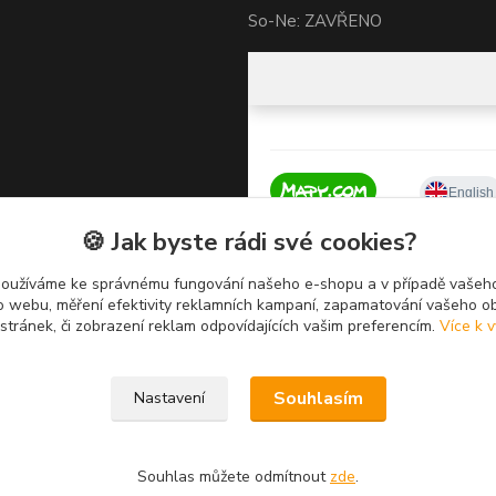
So-Ne: ZAVŘENO
🍪 Jak byste rádi své cookies?
používáme ke správnému fungování našeho e-shopu a v případě vašeho
k o webu, měření efektivity reklamních kampaní, zapamatování vašeho o
 stránek, či zobrazení reklam odpovídajících vašim preferencím.
Více k v
Souhlasím
Nastavení
Souhlas můžete odmítnout
zde
.