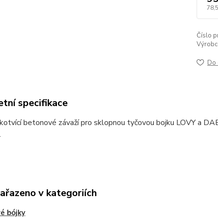
78,
Číslo p
Výrobc
Do 
tní specifikace
 kotvící betonové závaží pro sklopnou tyčovou bojku LOVY a D
.
zařazeno v kategoriích
é bójky