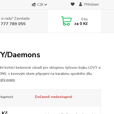
Přihlášení
CZK
 si rady? Zavolejte.
0
ks
za
0 Kč
 777 789 055
OVY/Daemons
ní kotvící betonové závaží pro sklopnou tyčovou bojku LOVY a
S, s kovovým okem připojení na karabinu spodního dílu
celý popis
tupnost
Dočasně nedostupné
 Kč