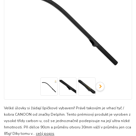
Velké úlovky si žádají špičkové vybavení! Právě takovým je vrhací tyč /
kobra CANOON od značky Delphin. Tento prémiový produkt je vyroben z
vysoké třídy carbon-u, což se jednoznačně podepisuje na její ultra nízké
hmotnosti. Při délce 90cm a průměru otvoru 30mm váží v průměru jen cca
85g! Díky tomu v...
celý popis