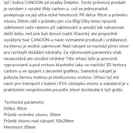
tyč / kobra CANOON od značky Delphin. Tento prémiový produkt
je vyroben z vysoké třídy carbon-u, což se jednoznačně
podepisuje na její ultra nízké hmotnosti. Při délce 90cm a průměru
otvoru 30mm váží v průměru jen cca 85g! Díky tomu výrazně
odbřemení vaše rameno při zakrmování a umožní tak nahazovat
delší dobu, než jste byli dosud zvyklí. Klasický, ale proporčně
vyvážený tvar CANOON-u navíc významně prodlouží i vzdálenost,
na kterou je možné zakrmovat. Nad rukojetí se nachází plnicí otvor
pro rychlejší vkládání nástrahy. Za výkonovými parametry však
nezaostává ani vizuální stránka! Tělo vrhací tyče je precizně
vypracované a pod vrstvou klavírního laku se nachází 3D textura
carbon-u ve spojení s decentní grafikou. Samotná rukojeť je
pokryta černou matnou protiskluzovou vrstvou. Vrhací tyč má
navíc pro transport v balení i EVA záslepku otvoru a zabalená je v
praktickém neoprénovém pouzdře, které dostáváte k tyči grátis.
Technické parametry:
Délka: 90cm
Průměr vrchního otvoru: 30mm
Průměr otvoru nad rukojetí: 50x28mm
Hmotnost: 85mm