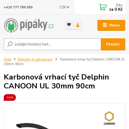
0
ks
CZK
+420 777 789 055
za
0 Kč
Menu
Hledat
Úvod
Pomůcky k zakrmovaní
Karbonová vrhací tyč Delphin CANOON UL
30mm 90cm
Karbonová vrhací tyč Delphin
CANOON UL 30mm 90cm
Akce