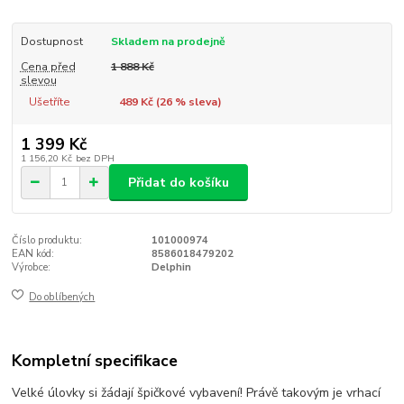
Dostupnost
Skladem na prodejně
Cena před
1 888 Kč
slevou
Ušetříte
489 Kč (
26
% sleva)
1 399 Kč
1 156,20 Kč
bez DPH
Přidat do košíku
Číslo produktu:
101000974
EAN kód:
8586018479202
Výrobce:
Delphin
Do oblíbených
Kompletní specifikace
Velké úlovky si žádají špičkové vybavení! Právě takovým je vrhací