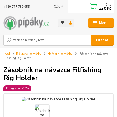
0
ks
CZK
+420 777 789 055
za
0 Kč
Menu
Hledat
Úvod
Bižuterie, pomůcky
Nářadí a pomůcky
Zásobník na návazce
Filfishing Rig Holder
Zásobník na návazce Filfishing
Rig Holder
Po registraci -10%