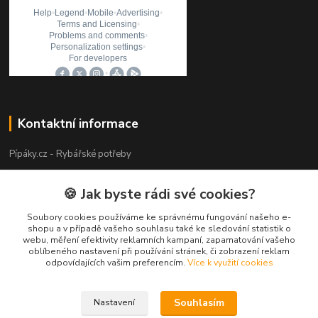
Kontaktní informace
Pípáky.cz - Rybářské potřeby
Zákaznická podpora
🍪 Jak byste rádi své cookies?
+420 777 789 055
(Po-Pá 9:00-18:00)
Soubory cookies používáme ke správnému fungování našeho e-
shopu a v případě vašeho souhlasu také ke sledování statistik o
webu, měření efektivity reklamních kampaní, zapamatování vašeho
info@pipaky.cz
oblíbeného nastavení při používání stránek, či zobrazení reklam
odpovídajících vašim preferencím.
Více k využití cookies
Souhlasím
Nastavení