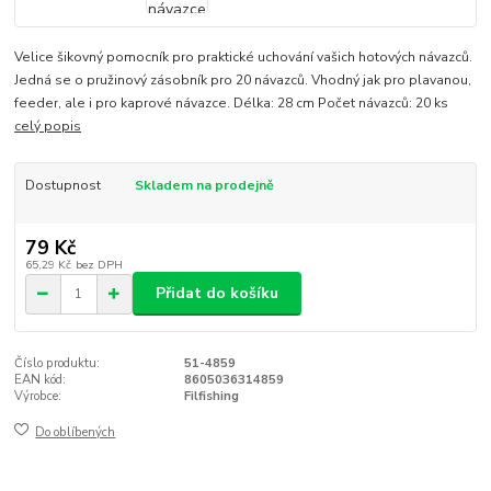
Velice šikovný pomocník pro praktické uchování vašich hotových návazců.
Jedná se o pružinový zásobník pro 20 návazců. Vhodný jak pro plavanou,
feeder, ale i pro kaprové návazce. Délka: 28 cm Počet návazců: 20 ks
celý popis
Dostupnost
Skladem na prodejně
79 Kč
65,29 Kč
bez DPH
Přidat do košíku
Číslo produktu:
51-4859
EAN kód:
8605036314859
Výrobce:
Filfishing
Do oblíbených