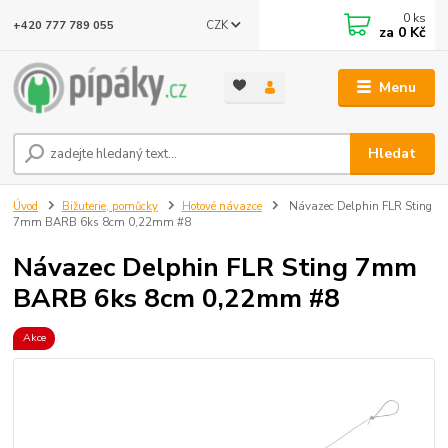
0
ks
CZK
+420 777 789 055
za
0 Kč
Menu
Hledat
Úvod
Bižuterie, pomůcky
Hotové návazce
Návazec Delphin FLR Sting
7mm BARB 6ks 8cm 0,22mm #8
Návazec Delphin FLR Sting 7mm
BARB 6ks 8cm 0,22mm #8
Akce