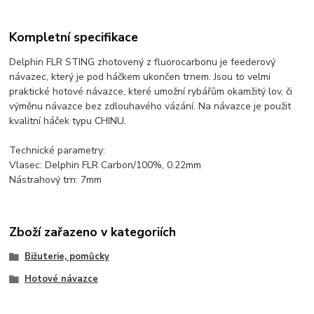
Kompletní specifikace
Delphin FLR STING zhotovený z fluorocarbonu je feederový
návazec, který je pod háčkem ukončen trnem. Jsou to velmi
praktické hotové návazce, které umožní rybářům okamžitý lov, či
výměnu návazce bez zdlouhavého vázání. Na návazce je použit
kvalitní háček typu CHINU.
Technické parametry:
Vlasec: Delphin FLR Carbon/100%, 0.22mm
Nástrahový trn: 7mm
Zboží zařazeno v kategoriích
Bižuterie, pomůcky
Hotové návazce