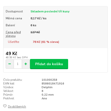
Dostupnost
Skladem poslední tři kusy
Měrná cena
8,17 Kč / ks
Balení
6 ks
Cena před
127 Kč
slevou
Ušetříte
78 Kč (
61
% sleva)
49 Kč
40,50 Kč
bez DPH
Přidat do košíku
Číslo produktu:
101000258
EAN kód:
8586018471916
Výrobce:
Delphin
Velikost:
8
Průměr:
0,22 mm
Protihrot:
Ano
Do oblíbených