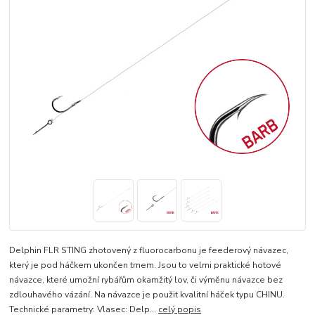
Delphin FLR STING zhotovený z fluorocarbonu je feederový návazec,
který je pod háčkem ukončen trnem. Jsou to velmi praktické hotové
návazce, které umožní rybářům okamžitý lov, či výměnu návazce bez
zdlouhavého vázání. Na návazce je použit kvalitní háček typu CHINU.
Technické parametry: Vlasec: Delp...
celý popis