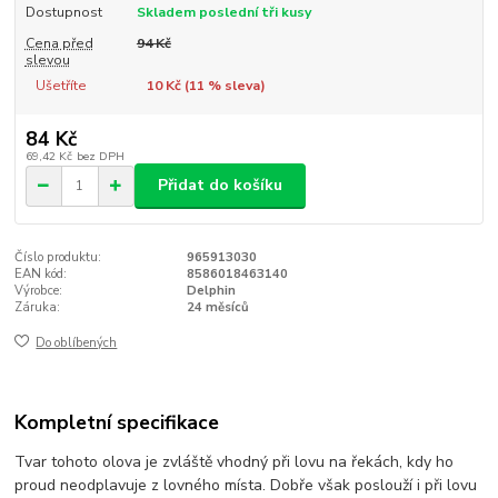
Dostupnost
Skladem poslední tři kusy
Cena před
94 Kč
slevou
Ušetříte
10 Kč (
11
% sleva)
84 Kč
69,42 Kč
bez DPH
Přidat do košíku
Číslo produktu:
965913030
EAN kód:
8586018463140
Výrobce:
Delphin
Záruka:
24 měsíců
Do oblíbených
Kompletní specifikace
Tvar tohoto olova je zvláště vhodný při lovu na řekách, kdy ho
proud neodplavuje z lovného místa. Dobře však poslouží i při lovu