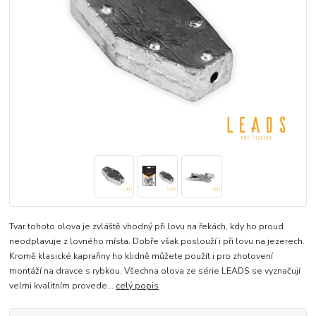
Tvar tohoto olova je zvláště vhodný při lovu na řekách, kdy ho proud
neodplavuje z lovného místa. Dobře však poslouží i při lovu na jezerech.
Kromě klasické kaprařiny ho klidně můžete použít i pro zhotovení
montáží na dravce s rybkou. Všechna olova ze série LEADS se vyznačují
velmi kvalitním provede...
celý popis