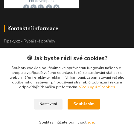
Kontaktní informace
Pípáky.cz - Rybářské potřeby
Zákaznická podpora
🍪 Jak byste rádi své cookies?
+420 777 789 055
(Po-Pá 9:00-18:00)
Soubory cookies používáme ke správnému fungování našeho e-
shopu a v případě vašeho souhlasu také ke sledování statistik o
webu, měření efektivity reklamních kampaní, zapamatování vašeho
info@pipaky.cz
oblíbeného nastavení při používání stránek, či zobrazení reklam
odpovídajících vašim preferencím.
Více k využití cookies
Souhlasím
Nastavení
Copyright 2018 - 2026 © Pípáky.cz
Souhlas můžete odmítnout
zde
.
Vytvořeno na
Eshop-rychle.cz