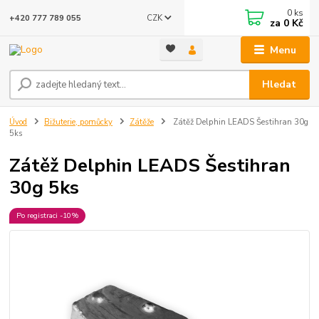
0
ks
CZK
+420 777 789 055
za
0 Kč
Menu
Hledat
Úvod
Bižuterie, pomůcky
Zátěže
Zátěž Delphin LEADS Šestihran 30g
5ks
Zátěž Delphin LEADS Šestihran
30g 5ks
Po registraci -10%