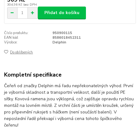
304,96 Kč
bez DPH
Přidat do košíku
Číslo produktu:
950900115
EAN kód:
8586018452311
Výrobce:
Delphin
Do oblíbených
Kompletní specifikace
Čeřeň od značky Delphin má řadu nepřekonatelných výhod. První
je výborná skladnost a transportní velikost, další je použití PE
síťky. Kovová ramena jsou výklopná, což zajišťuje opravdu rychlou
montáž na lovném místě. Z vrchní části je umístěn kroužek, určený
pro připevnění rukojeti s háčkem (není součástí balení). V
neposlední řadě překvapí i výborná cena tohoto špičkového
čeřenu!