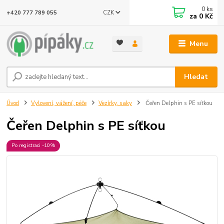
0
ks
CZK
+420 777 789 055
za
0 Kč
Menu
Hledat
Úvod
Vylovení, vážení, péče
Vezírky, saky
Čeřen Delphin s PE síťkou
Čeřen Delphin s PE síťkou
Po registraci -10%