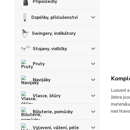
Příposlechy
Doplňky, příslušenství
Swingery, indikátory
Stojany, vidličky
Pruty
Komple
Navijáky
Luxusní a
Vlasce, šňůry
žebra jso
materiál
nad hlavo
Bižuterie, pomůcky
Vylovení, vážení, péče