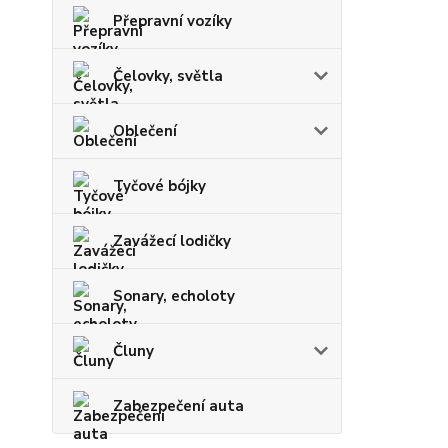
Přepravní vozíky
Čelovky, světla
Oblečení
Tyčové bójky
Zavážecí lodičky
Sonary, echoloty
Čluny
Zabezpečení auta