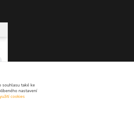
 souhlasu také ke
blíbeného nastavení
yužití cookies