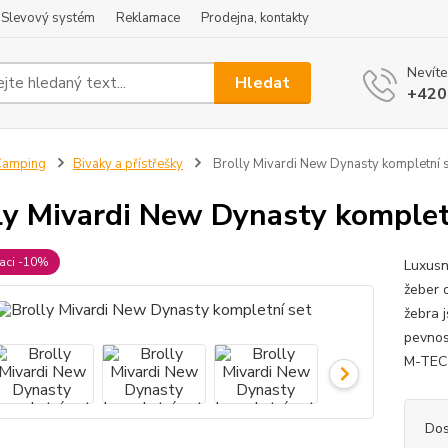
Slevový systém
Reklamace
Prodejna, kontakty
Nevíte
Hledat
+420
Camping
Bivaky a přístřešky
Brolly Mivardi New Dynasty kompletní 
ly Mivardi New Dynasty komplet
raci -10%
Luxusn
žeber 
žebra 
pevnos
M-TEC 
Dos