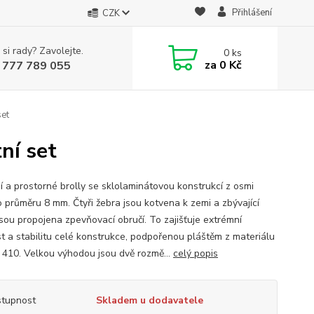
Přihlášení
CZK
 si rady? Zavolejte.
0
ks
za
0 Kč
 777 789 055
set
ní set
í a prostorné brolly se sklolaminátovou konstrukcí z osmi
o průměru 8 mm. Čtyři žebra jsou kotvena k zemi a zbývající
jsou propojena zpevňovací obručí. To zajišťuje extrémní
t a stabilitu celé konstrukce, podpořenou pláštěm z materiálu
410. Velkou výhodou jsou dvě rozmě...
celý popis
tupnost
Skladem u dodavatele