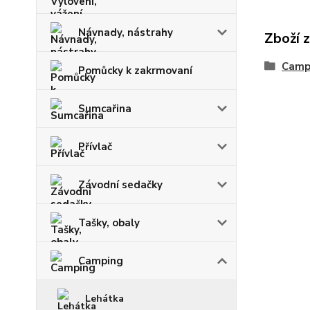
Návnady, nástrahy
Zboží 
Camp
Pomůcky k zakrmovaní
Sumcařina
Přívlač
Závodní sedačky
Tašky, obaly
Camping
Lehátka