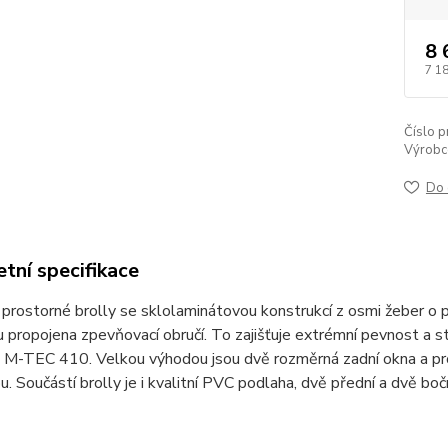
8 
7 1
Číslo p
Výrobc
Do 
tní specifikace
 prostorné brolly se sklolaminátovou konstrukcí z osmi žeber o p
u propojena zpevňovací obručí. To zajišťuje extrémní pevnost a 
u M-TEC 410. Velkou výhodou jsou dvě rozměrná zadní okna a pro
u. Součástí brolly je i kvalitní PVC podlaha, dvě přední a dvě boč