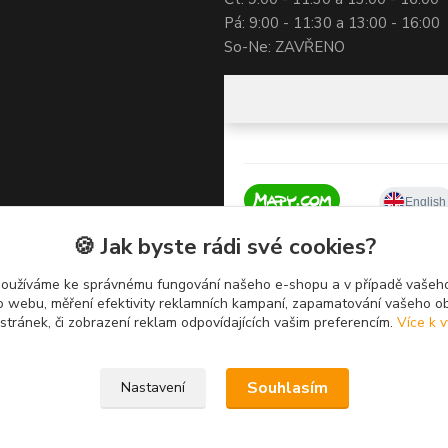
Pá: 9:00 - 11:30 a 13:00 - 16:00
So-Ne: ZAVŘENO
🍪 Jak byste rádi své cookies?
používáme ke správnému fungování našeho e-shopu a v případě vašeho
k o webu, měření efektivity reklamních kampaní, zapamatování vašeho o
 stránek, či zobrazení reklam odpovídajících vašim preferencím.
Více k v
Souhlasím
Nastavení