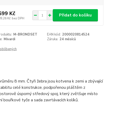
699 Kč
Přidat do košíku
89,26 Kč
bez DPH
roduktu:
M-BRONDSET
EAN kód:
2000020814524
e:
Mivardi
Záruka:
24 měsíců
oblíbených
růměru 8 mm. Čtyři žebra jsou kotvena k zemi a zbývající
stabilitu celé konstrukce, podpořenou pláštěm z
storově úsporný středový spoj, který zvětšuje místo
ní bouřkové tyče a sada zavrtávacích kolíků.