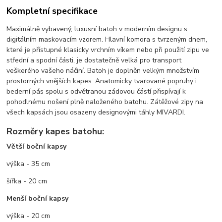
Kompletní specifikace
Maximálně vybavený, luxusní batoh v moderním designu s
digitálním maskovacím vzorem. Hlavní komora s tvrzeným dnem,
které je přístupné klasicky vrchním víkem nebo při použití zipu ve
střední a spodní části, je dostatečně velká pro transport
veškerého vašeho náčiní. Batoh je doplněn velkým množstvím
prostorných vnějších kapes. Anatomicky tvarované popruhy i
bederní pás spolu s odvětranou zádovou částí přispívají k
pohodlnému nošení plně naloženého batohu. Zátěžové zipy na
všech kapsách jsou osazeny designovými táhly MIVARDI.
Rozměry kapes batohu:
Větší boční kapsy
výška - 35 cm
šířka - 20 cm
Menší boční kapsy
výška - 20 cm