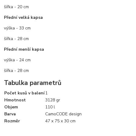
šířka - 20 cm
Přední velká kapsa
výška - 33 cm
šířka - 28 cm
Přední menší kapsa
výška - 24 cm
šířka - 28 cm
Tabulka parametrů
Počet kusů v balení
1
Hmotnost
3128 gr
Objem
110 l
Barva
CamoCODE design
Rozměr
47 x 75 x 30 cm