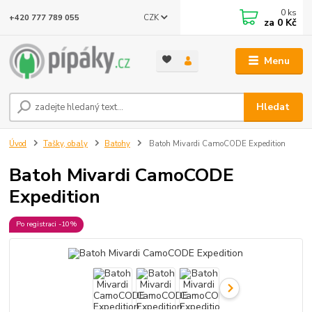
0
ks
CZK
+420 777 789 055
za
0 Kč
Menu
Hledat
Úvod
Tašky, obaly
Batohy
Batoh Mivardi CamoCODE Expedition
Batoh Mivardi CamoCODE
Expedition
Po registraci -10%