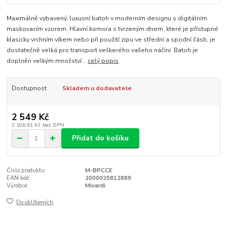
Maximálně vybavený, luxusní batoh v moderním designu s digitálním
maskovacím vzorem. Hlavní komora s tvrzeným dnem, které je přístupné
klasicky vrchním víkem nebo při použití zipu ve střední a spodní části, je
dostatečně velká pro transport veškerého vašeho náčiní. Batoh je
doplněn velkým množství...
celý popis
Dostupnost
Skladem u dodavatele
2 549 Kč
2 106,61 Kč
bez DPH
Přidat do košíku
Číslo produktu:
M-BPCCE
EAN kód:
2000020812889
Výrobce:
Mivardi
Do oblíbených