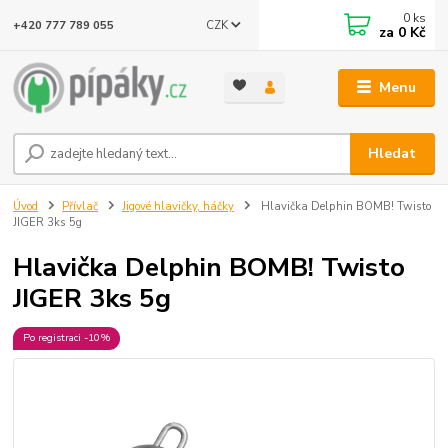
0
ks
CZK
+420 777 789 055
za
0 Kč
Menu
Hledat
Úvod
Přívlač
Jigové hlavičky, háčky
Hlavička Delphin BOMB! Twisto
JIGER 3ks 5g
Hlavička Delphin BOMB! Twisto
JIGER 3ks 5g
Po registraci -10%