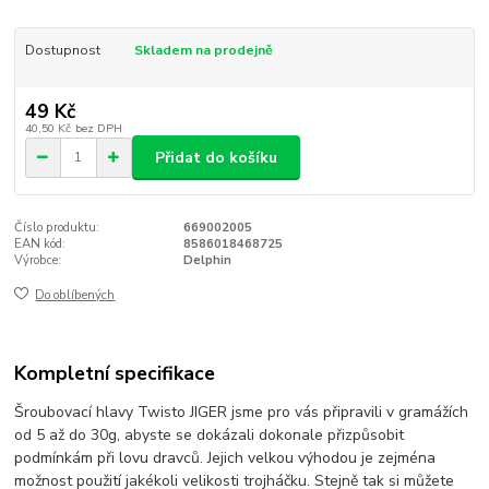
Dostupnost
Skladem na prodejně
49 Kč
40,50 Kč
bez DPH
Přidat do košíku
Číslo produktu:
669002005
EAN kód:
8586018468725
Výrobce:
Delphin
Do oblíbených
Kompletní specifikace
Šroubovací hlavy Twisto JIGER jsme pro vás připravili v gramážích
od 5 až do 30g, abyste se dokázali dokonale přizpůsobit
podmínkám při lovu dravců. Jejich velkou výhodou je zejména
možnost použití jakékoli velikosti trojháčku. Stejně tak si můžete