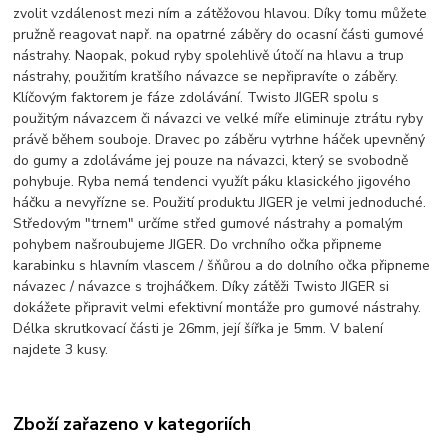
zvolit vzdálenost mezi ním a zátěžovou hlavou. Díky tomu můžete
pružně reagovat např. na opatrné záběry do ocasní části gumové
nástrahy. Naopak, pokud ryby spolehlivě útočí na hlavu a trup
nástrahy, použitím kratšího návazce se nepřipravíte o záběry.
Klíčovým faktorem je fáze zdolávání. Twisto JIGER spolu s
použitým návazcem či návazci ve velké míře eliminuje ztrátu ryby
právě během souboje. Dravec po záběru vytrhne háček upevněný
do gumy a zdoláváme jej pouze na návazci, který se svobodně
pohybuje. Ryba nemá tendenci využít páku klasického jigového
háčku a nevyřízne se. Použití produktu JIGER je velmi jednoduché.
Středovým "trnem" určíme střed gumové nástrahy a pomalým
pohybem našroubujeme JIGER. Do vrchního očka připneme
karabinku s hlavním vlascem / šňůrou a do dolního očka připneme
návazec / návazce s trojháčkem. Díky zátěži Twisto JIGER si
dokážete připravit velmi efektivní montáže pro gumové nástrahy.
Délka skrutkovací části je 26mm, její šířka je 5mm. V balení
najdete 3 kusy.
Zboží zařazeno v kategoriích