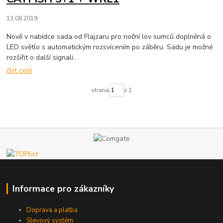
13.08.2019
Nově v nabídce sada od Flajzaru pro noční lov sumců doplněná o
LED světlo s automatickým rozsvícením po záběru. Sadu je možné
rozšířit o další signali...
číst celé
strana
z 1
Informace pro zákazníky
Doprava a platba
Slevový systém