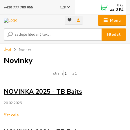
0
ks
CZK
+420 777 789 055
za
0 Kč
Menu
Hledat
Úvod
Novinky
Novinky
strana
z 1
NOVINKA 2025 - TB Baits
20.02.2025
číst celé